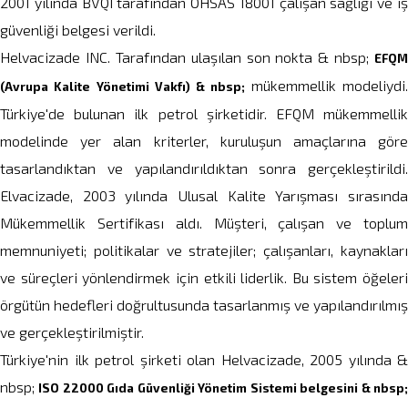
2001 yılında BVQI tarafından OHSAS 18001 çalışan sağlığı ve iş
güvenliği belgesi verildi.
Helvacizade INC. Tarafından ulaşılan son nokta & nbsp;
EFQM
mükemmellik modeliydi
(Avrupa Kalite Yönetimi Vakfı) & nbsp;
Türkiye'de bulunan ilk petrol şirketidir. EFQM mükemmellik
modelinde yer alan kriterler, kuruluşun amaçlarına göre
tasarlandıktan ve yapılandırıldıktan sonra gerçekleştirildi.
Elvacizade, 2003 yılında Ulusal Kalite Yarışması sırasında
Mükemmellik Sertifikası aldı. Müşteri, çalışan ve toplum
memnuniyeti; politikalar ve stratejiler; çalışanları, kaynakları
ve süreçleri yönlendirmek için etkili liderlik. Bu sistem öğeleri
örgütün hedefleri doğrultusunda tasarlanmış ve yapılandırılmış
ve gerçekleştirilmiştir.
Türkiye'nin ilk petrol şirketi olan Helvacizade, 2005 yılında &
nbsp;
ISO 22000 Gıda Güvenliği Yönetim Sistemi belgesini & nbsp