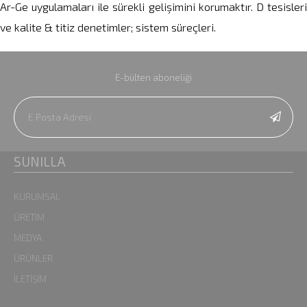
Ar-Ge uygulamaları ile sürekli gelişimini korumaktır. D tesisleri
ve kalite & titiz denetimler; sistem süreçleri.
E-bülten aboneliği
SUNILLA
KURUMSAL
ÜRETİM
MEDYA
ÜRÜNLER
İLETİŞİM