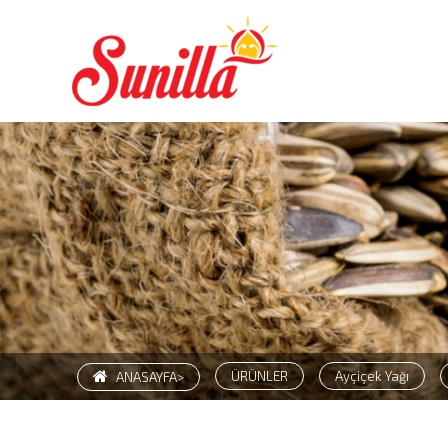
ÜRÜNLER
Ayçiçek Yağı
ANASAYFA>