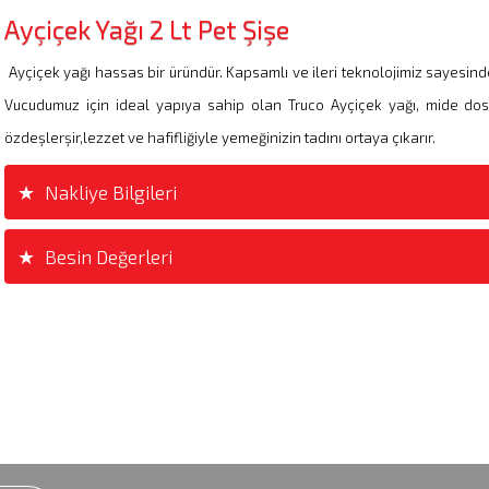
Ayçiçek Yağı 2 Lt Pet Şişe
Ayçiçek yağı hassas bir üründür. Kapsamlı ve ileri teknolojimiz sayesind
Vucudumuz için ideal yapıya sahip olan Truco Ayçiçek yağı, mide dost
özdeşlerşir,lezzet ve hafifliğiyle yemeğinizin tadını ortaya çıkarır.
Nakliye Bilgileri
Besin Değerleri