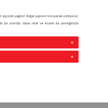
e ayçiçek yağının doğal yapısını koruyarak üretiyoruz.
u bir üründür. İdeal renk ve kıvamı ile yemeğinizle
+
+
+
+