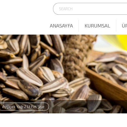
ANASAYFA
KURUMSAL
Ü
Ayçiçek Yağı 2 Lt Pet Şişe