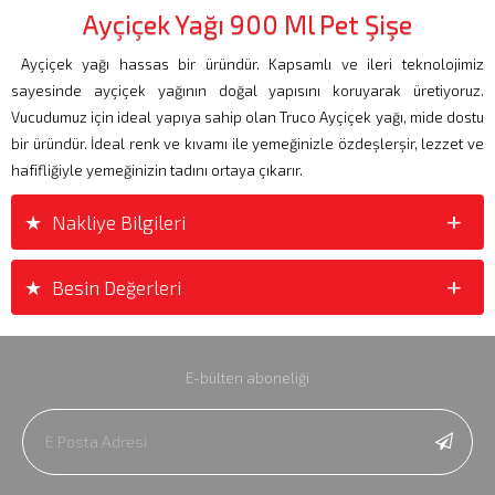
Ayçiçek Yağı 900 Ml Pet Şişe
Ayçiçek yağı hassas bir üründür. Kapsamlı ve ileri teknolojimiz
sayesinde ayçiçek yağının doğal yapısını koruyarak üretiyoruz.
Vucudumuz için ideal yapıya sahip olan Truco Ayçiçek yağı, mide dostu
bir üründür. İdeal renk ve kıvamı ile yemeğinizle özdeşlerşir, lezzet ve
hafifliğiyle yemeğinizin tadını ortaya çıkarır.
+
+
Nakliye Bilgileri
+
+
Besin Değerleri
E-bülten aboneliği