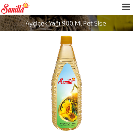
Ayçiçek Yağı 900 Ml Pet Şişe